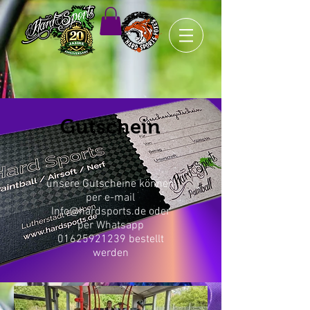
Gutschein
unsere Gutscheine können
per e-mail
Info@hardsports.de
oder
per Whatsapp
01625921239
bestellt
werden